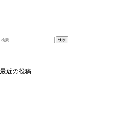
検
索:
最近の投稿
時計を沢山入荷致しました
エルメスバッグ入荷
オイスター パーペチュアル
ブランド バッグ各種
CHANEL シャネル デニム チェーンウォレット