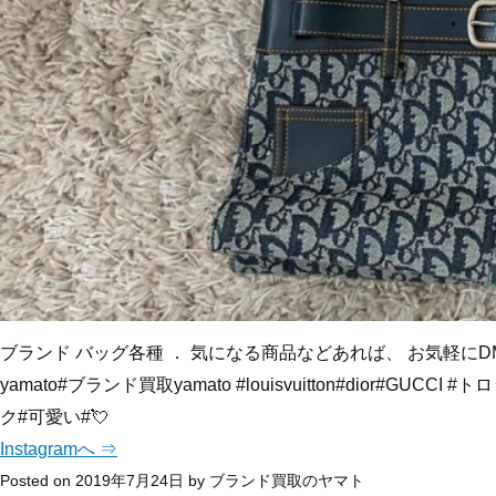
ブランド バッグ各種 ． 気になる商品などあれば、 お気軽にD
yamato#ブランド買取yamato #louisvuitton#dior#GUC
ク#可愛い#💘
Instagramへ ⇒
Posted on
2019年7月24日
by
ブランド買取のヤマト