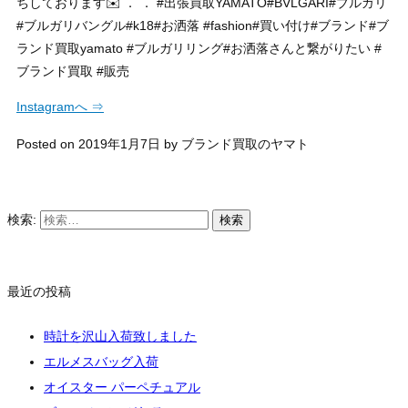
ちしております✉️ ． ． #出張買取YAMATO#BVLGARI#ブルガリ
#ブルガリバングル#k18#お洒落 #fashion#買い付け#ブランド#ブ
ランド買取yamato #ブルガリリング#お洒落さんと繋がりたい #
ブランド買取 #販売
Instagramへ ⇒
Posted on
2019年1月7日
by
ブランド買取のヤマト
検索:
最近の投稿
時計を沢山入荷致しました
エルメスバッグ入荷
オイスター パーペチュアル