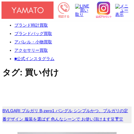
[×]閉じる
HOME
ブランド時計買取
ブランドバッグ買取
アパレル・小物買取
アクセサリー買取
■公式インスタグラム
タグ:
買い付け
BVLGARI ブルガリ B-zero1 バングル シンプルかつ、ブルガリの定
番デザイン 服装を選ばず 色んなシーンで お使い頂けます👗👘👚