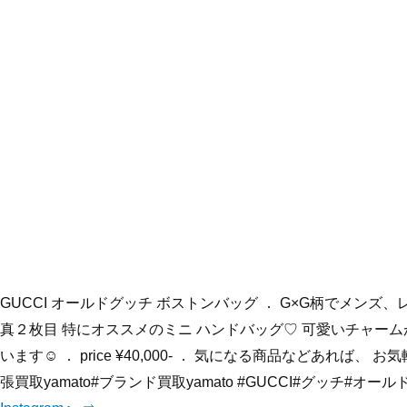
GUCCI オールドグッチ ボストンバッグ ． G×G柄でメンズ、
真２枚目 特にオススメのミニ ハンドバッグ♡ 可愛いチャーム
います☺️ ． price ¥40,000- ． 気になる商品などあれば
張買取yamato#ブランド買取yamato #GUCCI#グッチ#オール