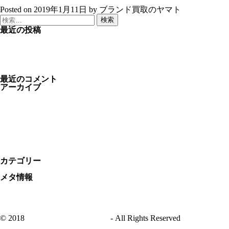
Instagramへ ⇒
Posted on
2019年1月11日
by
ブランド買取のヤマト
検
索:
最近の投稿
時計を沢山入荷致しました
エルメスバッグ入荷
オイスター パーペチュアル
ブランド バッグ各種
CHANEL シャネル デニム チェーンウォレット
最近のコメント
アーカイブ
2020年5月
2019年7月
2019年6月
2019年5月
2019年4月
2019年3月
2019年2月
2019年1月
カテゴリー
instagram
メタ情報
ログイン
投稿フィード
コメントフィード
WordPress.org
© 2018
ブランド買取のヤマト
- All Rights Reserved