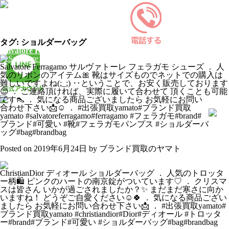
ブランド
買取のヤマトは電話一本で出張査
定、高価買取いたします
タグ:
ショルダーバッグ
Salvatore Ferragamo サルヴァトーレ フェラガモ シューズ
Salvatore Ferragamo サルヴァトーレ フェラガモ シューズ ． 人
気のリボンのアイテム🎀 靴はサイズものでネットでの購入は
難しいですよね(;_;) ‥ということで、お安く販売しております
😊 ． ご連絡頂ければ、実際に履いて合わせて 頂くことも可能
です👠 ． 気になる商品ございましたら お気軽にお問い
合わせ下さい📩☺︎ ． #出張買取yamato#ブランド買取
yamato #salvatoreferragamo#ferragamo #フェラガモ#brand#
ブランド#可愛い #靴#フェラガモパンプス #ショルダーバ
ッグ#bag#brandbag
Instagramへ ⇒
Posted on
2019年6月24日
by
ブランド買取のヤマト
ChristianDior ディオール ショルダーバッグ
ChristianDior ディオール ショルダーバッグ ． 人気のトロッタ
ー柄🛍 ピンクのハートの南京錠がついています♡ ． クリスマ
スは皆さん いかが過ごされましたか？✨ まだまだ寒さに向か
いますね！ どうぞご自愛ください☺️🍀 ． 気になる商品ござい
ましたら お気軽にお問い合わせ下さい📩 ． #出張買取yamato#
ブランド買取yamato #christiandior#Dior#ディオール #トロッタ
ー#brand#ブランド#可愛い #ショルダーバッグ#bag#brandbag