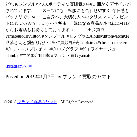
どれもシンプルかつスポーティな雰囲気の中に 細かくデザインが
されています。 ． スーツにも、私服にも合わせやすく 存在感も
バッチリです☺️ ． ご自身へ、大切な人へのクリスマスプレゼン
トにも いかがでしょうか？💝🎄 ． 気になる商品があればDM HP
からお電話もお待ちしております ♪ ． ． #出張買取
yamato#louisvuitton #タンブール #モノグラム#louisvuittonwatch#お
洒落さんと繋がりたい #出張買取#販売#christmas#christmaspresent
#クリスマスプレゼント#クロノグラフ #ヴォワイヤージュ
#tambur#世界限定888本 #ブランド買取yamato
Instagramへ ⇒
Posted on
2019年1月7日
by
ブランド買取のヤマト
© 2018
ブランド買取のヤマト
- All Rights Reserved