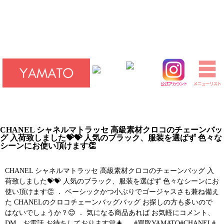
[×]閉じる
HOME
ブランド時計買取
ブランドバッグ買取
アパレル・小物買取
アクセサリー買取
■公式インスタグラム
CHANEL シャネルマトラッセ 高級素材クロコのチェーンバッ
グ 入荷致しました💝💝 人気のブラック、服装を選ばず 色々な
シーンにお使い頂けます👏
CHANEL シャネルマトラッセ 高級素材クロコのチェーンバッグ 入
荷致しました💝💝 人気のブラック、服装を選ばず 色々なシーンにお
使い頂けます👏 ． ベーシックかつ小ぶりでゴージャスさも兼ね備え
た CHANELのクロコチェーンバッグバッグ お探しの方も多いので
はないでしょうか？😊 ． 気になる商品あれば お気軽にコメント、
DM、お電話 お待ちしております💛🎄 ． #買取YAMATO#CHANEL#